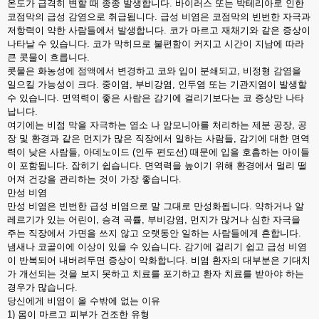
온도가 급격히 변할 때 종종 발생합니다. 바이러스 또는 박테리아로 인한
코점막의 급성 감염으로 취급됩니다. 급성 비염은 코점막의 빈번한 자극과
저항력이 약한 사람들에서 발생합니다. 코가 마르고 재채기와 같은 증상이
나타날 수 있습니다. 코가 막히므로 불편함이 커지고 시간이 지남에 따라
큰 콧물이 흐릅니다.
콧물은 화농성에 점액에서 변경하고 코와 입이 분쇄되고, 비정형 감염을
일으킬 가능성이 크다. 중이염, 부비강염, 인두염 또는 기관지염이 발생할
수 있습니다. 면역력이 좋은 사람은 감기에 걸리기보다는 코 증상만 나타
납니다.
여기에는 비점 막을 자극하는 염소 나 암모니아를 처리하는 제분 공장, 공
장 및 환경과 같은 먼지가 많은 직장에서 일하는 사람들, 감기에 대한 면역
력이 낮은 사람들, 아데노이드 (인두 편도선) 때문에 입을 호흡하는 아이들
이 포함됩니다. 잡히기 쉽습니다. 면역력을 높이기 위해 환경에서 멀리 떨
어져 건강을 관리하는 것이 가장 좋습니다.
만성 비염
만성 비염은 빈번한 급성 비염으로 말 그대로 만성화됩니다. 약하거나 알
레르기가 있는 어린이, 승격 곡률, 부비강염, 먼지가 많거나 심한 자극을
주는 직장에서 가면을 쓰지 않고 오랫동안 일하는 사람들에게 흔합니다.
냄새나 코골이에 이상이 있을 수 있습니다. 감기에 걸리기 쉽고 급성 비염
이 반복되어 내버려두면 증상이 악화합니다. 비염 환자의 대부분은 기대치
가 개선되는 것을 보지 못하고 치료를 포기하고 환자 치료를 받아야 하는
경우가 많습니다.
당신에게 비염이 올 수밖에 없는 이유
1) 몸이 마르고 피부가 건조한 유형