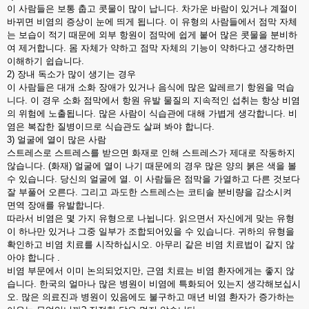
이 사람들은 보통 춥고 콧물이 많이 납니다. 차가운 바람이 있거나 계절이
바뀌면 비염의 증상이 눈에 띄게 됩니다. 이 유형의 사람들에서 점막 자체
는 보습이 적기 때문에 외부 항원이 점막에 쉽게 붙어 많은 콧물을 분비하
여 제거합니다. 몸 자체가 약하고 점막 자체의 기능이 약하다고 생각하면
이해하기 쉽습니다.
2) 장내 독소가 많이 생기는 경우
이 사람들은 대개 소화 장애가 있거나 음식에 많은 알레르기 항원을 먹습
니다. 이 경우 소화 점막에서 항원 유발 물질의 지속적인 섭취는 항상 비염
의 위험에 노출됩니다. 많은 사람이 식습관에 대해 가볍게 생각합니다. 비
염은 복잡한 질병이므로 식습관도 살펴 봐야 합니다.
3) 얼굴에 열이 많은 사람
스트레스로 스트레스를 받으면 화재로 인해 스트레스가 제대로 작동하지
않습니다. (화재) 얼굴에 열이 나기 때문에의 경우 많은 양의 붉은 색을 볼
수 있습니다. 당신의 얼굴에 열. 이 사람들은 점막을 가열하고 다른 것보다
잘 부풀어 오른다. 그리고 과도한 스트레스는 코티솔 분비량을 감소시켜
면역 장애를 유발합니다.
따라서 비염은 몇 가지 유형으로 나뉩니다. 읽으면서 자신에게 맞는 유형
이 하나만 있거나 그중 일부가 조합되어있을 수 있습니다. 귀하의 유형을
확인하고 비염 치료를 시작하십시오. 아무리 같은 비염 치료법이 같지 않
아야 합니다 .
비염 부문에서 이미 논의되었지만, 근염 치료는 비염 환자에게는 좋지 않
습니다. 한국의 얼마나 많은 병원이 비염에 특화되어 있는지 생각해보십시
오. 많은 의료진과 병원이 있음에도 불구하고 매년 비염 환자가 증가하는