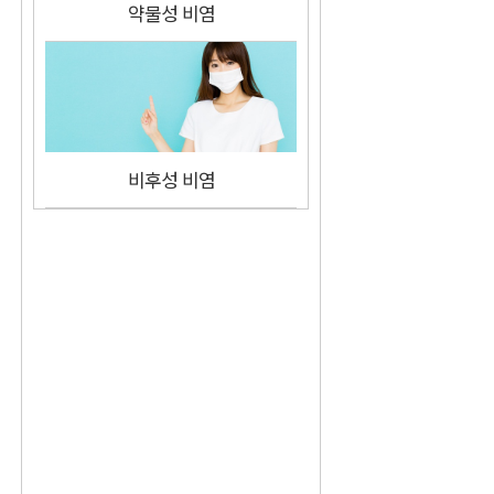
약물성 비염
비후성 비염