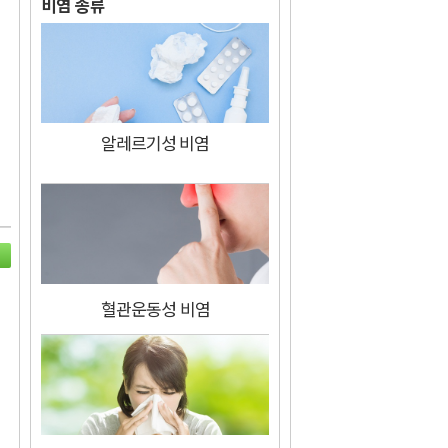
비염 종류
알레르기성 비염
혈관운동성 비염