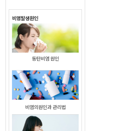
비염발생원인
동탄비염 원인
비염의원인과 관리법