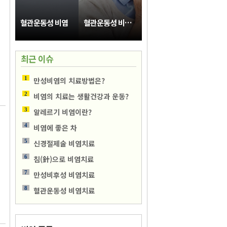
혈관운동성 비염
혈관운동성 비염치료
최근 이슈
1
만성비염의 치료방법은?
2
비염의 치료는 생활건강과 운동?
3
알레르기 비염이란?
4
비염에 좋은 차
5
신경절제술 비염치료
6
침(針)으로 비염치료
7
만성비후성 비염치료
8
혈관운동성 비염치료