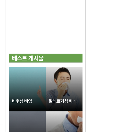
베스트 게시물
비후성 비염
알레르기성 비염치료